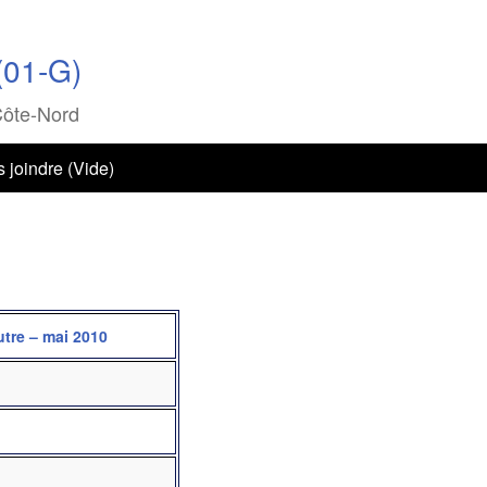
(01-G)
Côte-Nord
 joindre (Vide)
autre – mai 2010