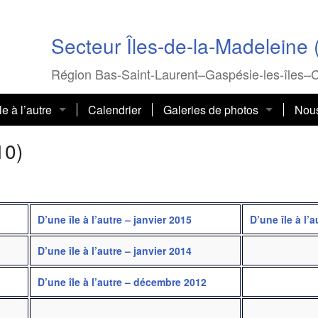
Secteur Îles-de-la-Madeleine 
Région Bas-Saint-Laurent–Gaspésie-les-îles–
le à l’autre
Calendrier
Galeries de photos
Nous
es comités
es (2018 – 2010)
Activités 2019-2020
10)
Activités 2018-2019
D’une île à l’autre – janvier 2015
D’une île à l’
D’une île à l’autre – janvier 2014
D’une île à l’autre – décembre 2012