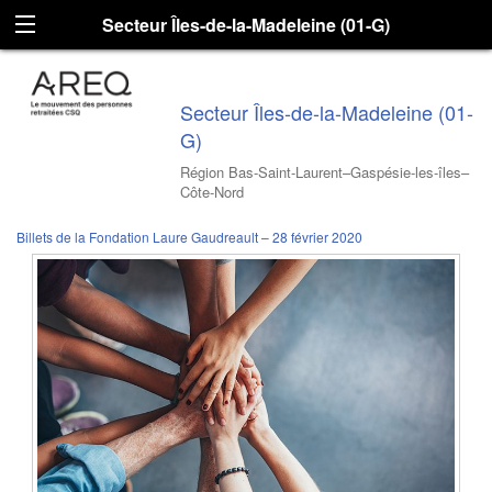
Secteur Îles-de-la-Madeleine (01-G)
Secteur Îles-de-la-Madeleine (01-
G)
Région Bas-Saint-Laurent–Gaspésie-les-îles–
Côte-Nord
Billets de la Fondation Laure Gaudreault – 28 février 2020